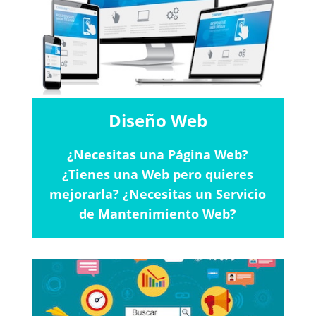
Diseño Web
¿Necesitas una Página Web?
¿Tienes una Web pero quieres
mejorarla? ¿Necesitas un Servicio
de Mantenimiento Web?