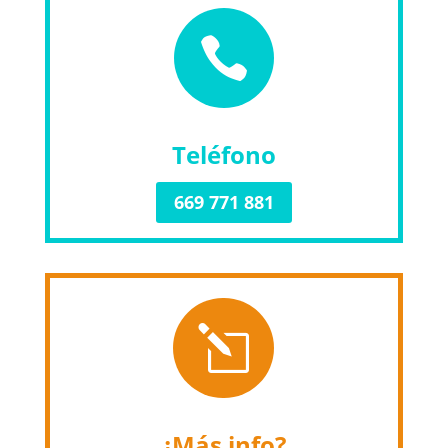

Teléfono
669 771 881
l
¿Más info?