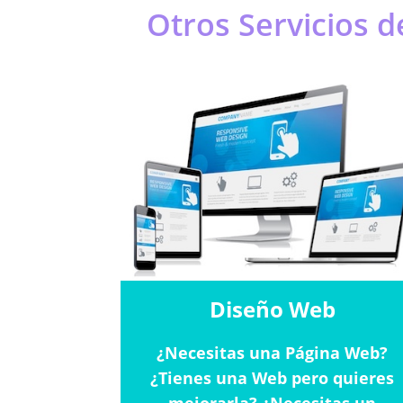
Otros Servicios 
Diseño Web
¿Necesitas una Página Web?
¿Tienes una Web pero quieres