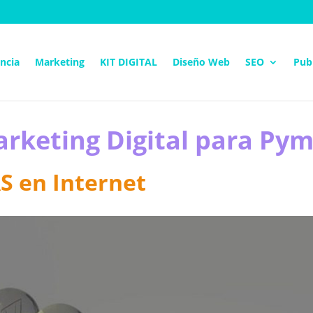
ncia
Marketing
KIT DIGITAL
Diseño Web
SEO
Pub
arketing Digital para P
AS en Internet