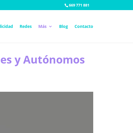
669 771 881
licidad
Redes
Más
Blog
Contacto
ymes y Autónomos