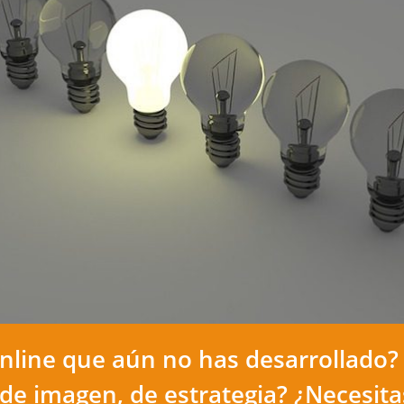
nline que aún no has desarrollado?
de imagen, de estrategia? ¿Necesit