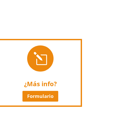
l
¿Más info?
Formulario